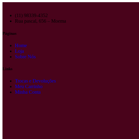
(11) 98339-4352
Rua pascal, 656 – Moema
Páginas
Home
Loja
Sobre Nós
Links
Trocas e Devoluções
Meu Carrinho
Minha Conta