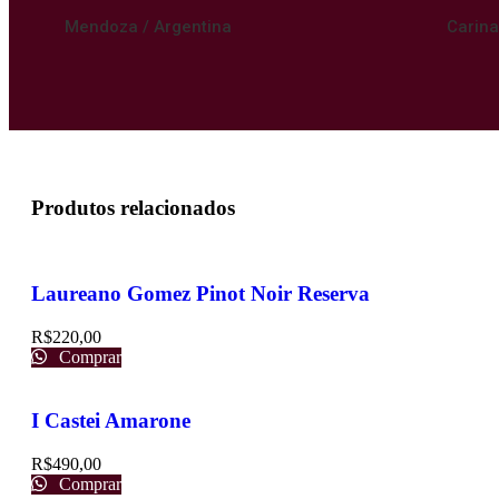
Mendoza / Argentina
Carina
Produtos relacionados
Laureano Gomez Pinot Noir Reserva
R$
220,00
Comprar
I Castei Amarone
R$
490,00
Comprar