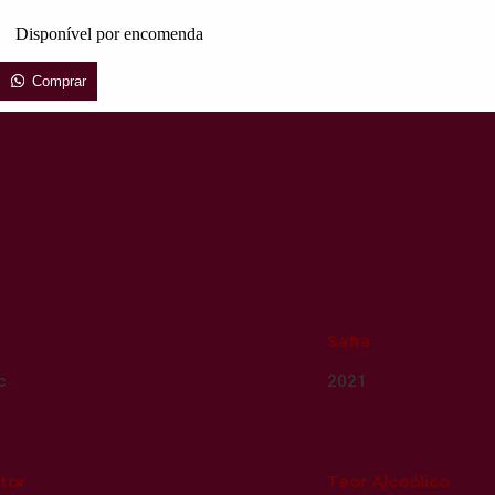
Disponível por encomenda
Comprar
Safra
c
2021
tor
Teor Alcoólico