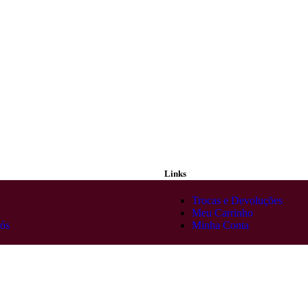
Links
Trocas e Devoluções
Meu Carrinho
ós
Minha Conta