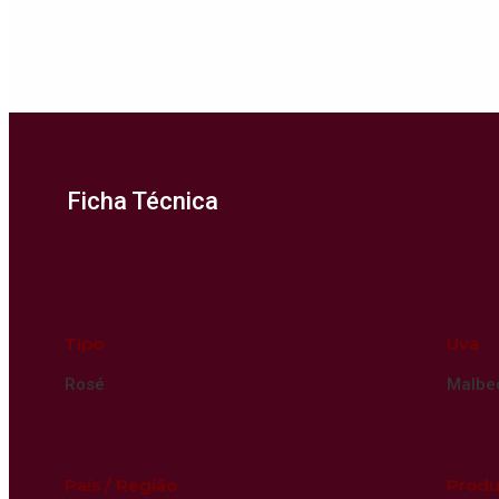
Ficha Técnica
Tipo
Uva
Rosé
Malbe
País / Região
Produ