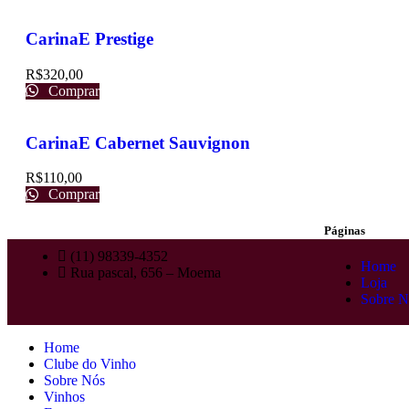
CarinaE Prestige
R$
320,00
Comprar
CarinaE Cabernet Sauvignon
R$
110,00
Comprar
Páginas
(11) 98339-4352
Home
Rua pascal, 656 – Moema
Loja
Sobre N
Home
Clube do Vinho
Sobre Nós
Vinhos