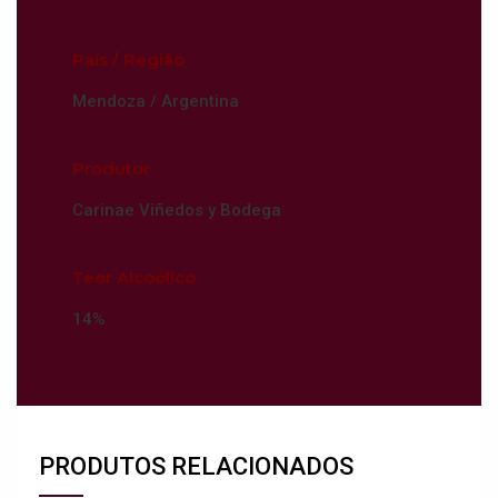
País / Região
Mendoza / Argentina
Produtor
Carinae Viñedos y Bodega
Teor Alcoólico
14%
PRODUTOS RELACIONADOS