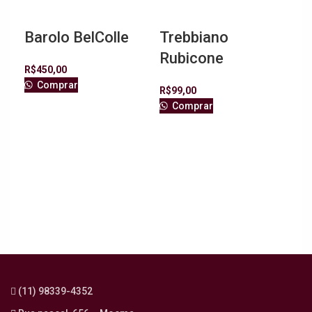
Barolo BelColle
Trebbiano
Rubicone
R$
450,00
Comprar
R$
99,00
Comprar
Sa
Ne
R$
1
C
(11) 98339-4352