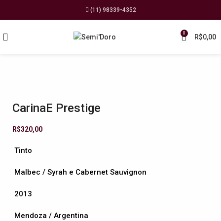
(11) 98339-4352
0
R$
0,00
CarinaE Prestige
R$
320,00
Tinto
Malbec / Syrah e Cabernet Sauvignon
2013
Mendoza / Argentina