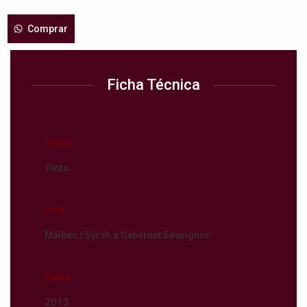
Comprar
Ficha Técnica
Tipo
Tinto
Uva
Malbec / Syrah e Cabernet Sauvignon
Safra
2013