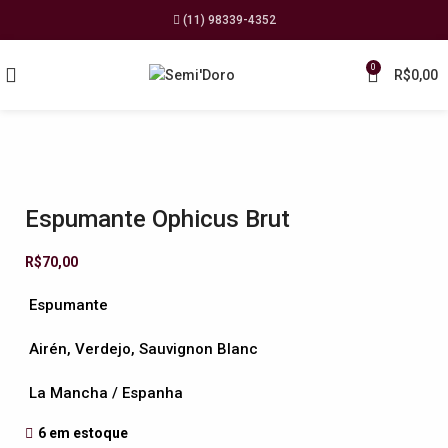
(11) 98339-4352
0
R$
0,00
Espumante Ophicus Brut
R$
70,00
Espumante
Airén, Verdejo, Sauvignon Blanc
La Mancha / Espanha
6 em estoque