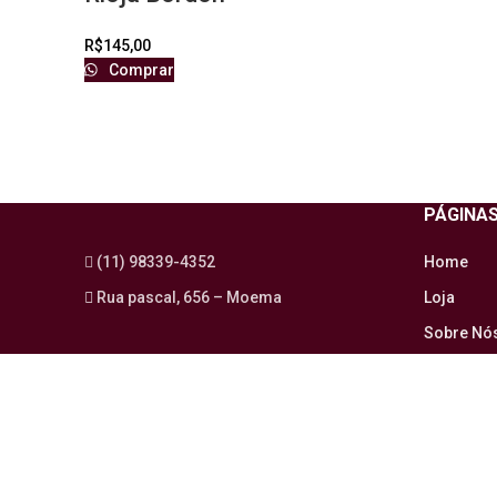
R$
145,00
Comprar
PÁGINA
(11) 98339-4352
Home
Rua pascal, 656 – Moema
Loja
Sobre Nó