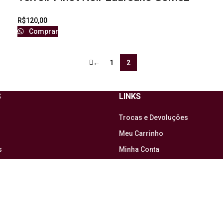
R$
120,00
Comprar
←
1
2
S
LINKS
Trocas e Devoluções
Meu Carrinho
s
Minha Conta