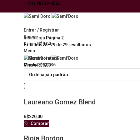
(11) 98339-4352
Entrar / Registrar
Buscar
Início
Loja
Página 2
0
item
R$
0,00
Exibindo 25–29 de 29 resultados
Menu
Mostrar lateral
Mostrar
9
24
36
0
item
R$
0,00
Laureano Gomez Blend
R$
220,00
Comprar
Rioja Bordon