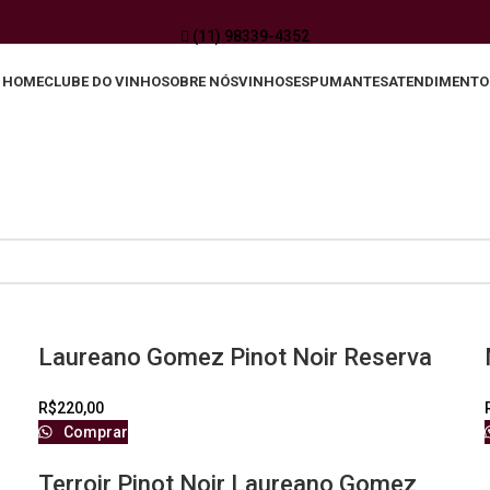
(11) 98339-4352
HOME
CLUBE DO VINHO
SOBRE NÓS
VINHOS
ESPUMANTES
ATENDIMENTO
Laureano Gomez Pinot Noir Reserva
R$
220,00
Comprar
Terroir Pinot Noir Laureano Gomez